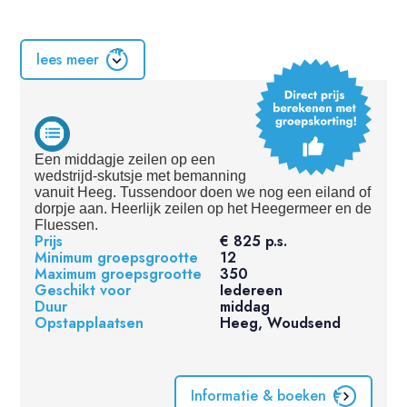
(tip) Ontdek Friesland met je team. Overdag zeilen en
lees meer
avonds een overnachting aan boord van een skutsje.
Zie bijvoorbeeld dit arrangement,
klik hier
Een middagje zeilen op een
wedstrijd-skutsje met bemanning
vanuit Heeg. Tussendoor doen we nog een eiland of
dorpje aan. Heerlijk zeilen op het Heegermeer en de
Fluessen.
Prijs
€ 825 p.s.
Minimum groepsgrootte
12
Maximum groepsgrootte
350
Geschikt voor
Iedereen
Duur
middag
Opstapplaatsen
Heeg, Woudsend
Informatie & boeken