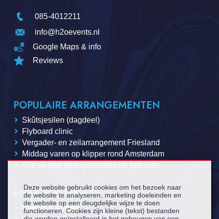
085-4012211
info@h2oevents.nl
Google Maps & info
Reviews
POPULAIRE ARRANGEMENTEN
Skûtsjesilen (dagdeel)
Flyboard clinic
Vergader- en zeilarrangement Friesland
Middag varen op klipper rond Amsterdam
Alle skutsje arrangementen op een rijtje
Deze website gebruikt cookies om het bezoek naar
MEER INFORMATIE
de website te analyseren, marketing doeleinden en
de website op een deugdelijke wijze te doen
Over H2Oevents
functioneren. Cookies zijn kleine (tekst) bestanden
die worden geïnstalleerd in het geheugen van een