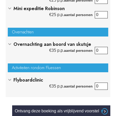
€
25 p.p.
aantal personen
Mini expeditie Robinson
€
25 p.p.
aantal personen
Overnachten
Overnachting aan boord van skutsje
€
35 p.p.
aantal personen
Activiteiten rondom Fluessen
Flyboardclinic
€
35 p.p.
aantal personen
Ontvang deze boeking als vrijblijvend voorstel