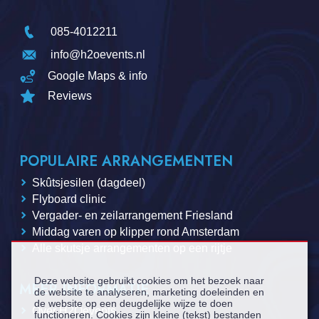
085-4012211
info@h2oevents.nl
Google Maps & info
Reviews
POPULAIRE ARRANGEMENTEN
Skûtsjesilen (dagdeel)
Flyboard clinic
Vergader- en zeilarrangement Friesland
Middag varen op klipper rond Amsterdam
Alle skutsje arrangementen op een rijtje
Deze website gebruikt cookies om het bezoek naar
MEER INFORMATIE
de website te analyseren, marketing doeleinden en
de website op een deugdelijke wijze te doen
Over H2Oevents
functioneren. Cookies zijn kleine (tekst) bestanden