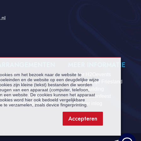
.nl
 ARRANGEMENTEN
MEER INFORMATIE
dagdeel)
Over H2Oevents
cookies om het bezoek naar de website te
oeleinden en de website op een deugdelijke wijze
Bedrijfsuitje Friesland
ookies zijn kleine (tekst) bestanden die worden
eilarrangement Friesland
Teambuilding
heugen van een apparaat (computer, telefoon,
aan een website. De cookies kunnen het apparaat
op klipper rond Amsterdam
Vrijgezellenfeest
ookies word hier ook bedoeld vergelijkbare
rangementen op een rijtje
Partner inlog
e te verzamelen, zoals device fingerprinting.
Accepteren