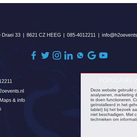
 Draei 33
8621 CZ HEEG
085-4012211
info@h2oevents
POPULAIRE
12211
Skûtsjesilen (
Deze website gebruikt 
2oevents.nl
analyseren, marketing d
Flyboard clinic
te doen functioneren. C
Maps & info
Vergader- en z
geïnstalleerd in het ge
s
tablet) bij het bezoek 
Middag varen 
niet beschadigen. Met c
Alle skutsje ar
technieken om informati