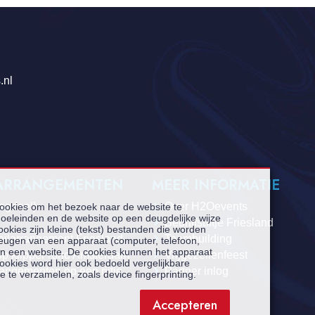
.nl
 ARRANGEMENTEN
MEER INFORMATIE
dagdeel)
Over H2Oevents
cookies om het bezoek naar de website te
oeleinden en de website op een deugdelijke wijze
Bedrijfsuitje Friesland
ookies zijn kleine (tekst) bestanden die worden
eilarrangement Friesland
Teambuilding
heugen van een apparaat (computer, telefoon,
aan een website. De cookies kunnen het apparaat
op klipper rond Amsterdam
Vrijgezellenfeest
ookies word hier ook bedoeld vergelijkbare
rangementen op een rijtje
Partner inlog
e te verzamelen, zoals device fingerprinting.
Accepteren