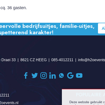
 cq. 36 gasten.
volle bedrijfsuitjes, familie-uitjes,
A
spetterend karakter!
 Draei 33
8621 CZ HEEG
085-4012211
info@h2oevents
POPULAIRE
12211
Skûtsjesilen (
Deze website gebruikt 
2oevents.nl