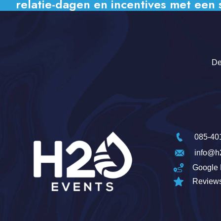
relatie-dagen en incentives met een 
De
085-40
info@h
Google 
Review