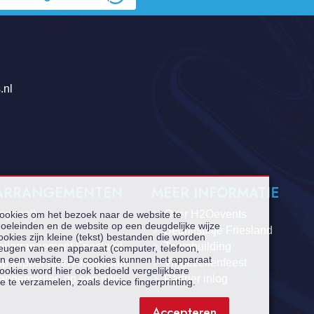
.nl
 ARRANGEMENTEN
MEER INFORMATIE
dagdeel)
Over H2Oevents
cookies om het bezoek naar de website te
oeleinden en de website op een deugdelijke wijze
Bedrijfsuitje Friesland
ookies zijn kleine (tekst) bestanden die worden
eilarrangement Friesland
Teambuilding
heugen van een apparaat (computer, telefoon,
aan een website. De cookies kunnen het apparaat
op klipper rond Amsterdam
Vrijgezellenfeest
ookies word hier ook bedoeld vergelijkbare
rangementen op een rijtje
Partner inlog
e te verzamelen, zoals device fingerprinting.
Accepteren