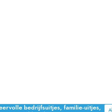
volle bedrijfsuitjes, familie-uitjes,
A