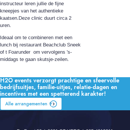
instructeur leren jullie de fijne
kneepjes van het authentieke
kaatsen.Deze clinic duurt circa 2
uren.
Ideaal om te combineren met een
lunch bij restaurant Beachclub Sneek
of t Foarunder om vervolgens 's-
middags te gaan skutsje-zeilen.
H2O events verzorgt prachtige en sfeervolle
bedrijfsuitjes, familie-uitjes, relatie-dagen en
incentives met een spetterend karakter!
Alle arrangementen