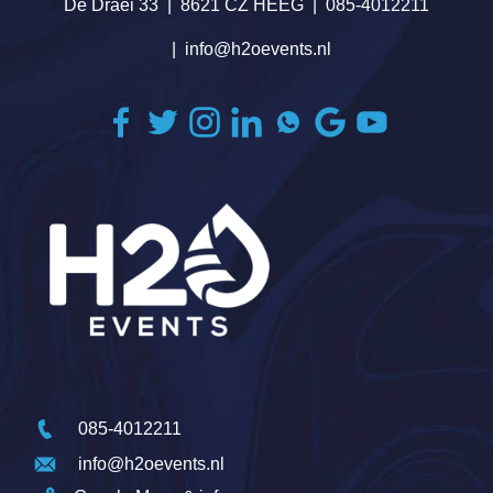
De Draei 33
8621 CZ HEEG
085-4012211
info@h2oevents.nl
085-4012211
info@h2oevents.nl