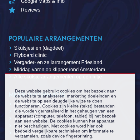
Google Maps & info
Reviews
POPULAIRE ARRANGEMENTEN
Skûtsjesilen (dagdeel)
Flyboard clinic
Vergader- en zeilarrangement Friesland
Middag varen op klipper rond Amsterdam
Alle skutsje arrangementen op een rijtje
Deze website gebruikt cookies om het bezoek naar
MEER INFORMATIE
de website te analyseren, marketing doeleinden en
de website op een deugdelijke wijze te doen
Over H2Oevents
functioneren. Cookies zijn kleine (tekst) bestanden
die worden geïnstalleerd in het geheugen van een
Bedrijfsuitje Friesland
apparaat (computer, telefoon, tablet) bij het bezoek
Teambuilding
aan een website. De cookies kunnen het apparaat
Vrijgezellenfeest
niet beschadigen. Met cookies word hier ook
bedoeld vergelijkbare technieken om informatie te
Partner inlog
verzamelen, zoals device fingerprinting.