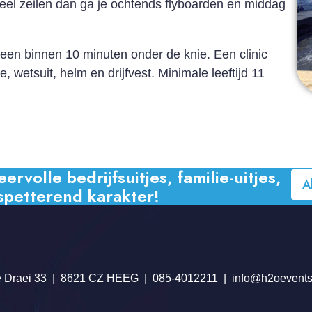
eel zeilen dan ga je ochtends flyboarden en middag
ereen binnen 10 minuten onder de knie. Een clinic
e, wetsuit, helm en drijfvest. Minimale leeftijd 11
volle bedrijfsuitjes, familie-uitjes,
A
spetterend karakter!
 Draei 33
8621 CZ HEEG
085-4012211
info@h2oevents