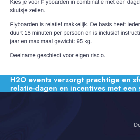
Kies je voor Flyboarden in combinatie met een dagd
skutsje zeilen.
Flyboarden is relatief makkelijk. De basis heeft ied
duurt 15 minuten per persoon en is inclusief instructi
jaar en maximaal gewicht: 95 kg.
Deelname geschiedt voor eigen riscio.
H2O events verzorgt prachtige en sfeer
relatie-dagen en incentives met een 
De