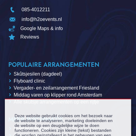
085-4012211
info@h2oevents.nl
Google Maps & info
Reviews
POPULAIRE ARRANGEMENTEN
Skûtsjesilen (dagdeel)
Flyboard clinic
Vergader- en zeilarrangement Friesland
Middag varen op klipper rond Amsterdam
Alle skutsje arrangementen op een rijtje
Deze website gebruikt cookies om het bezoek naar
MEER INFORMATIE
de website te analyseren, marketing doeleinden en
de website op een deugdelijke wijze te doen
Over H2Oevents
functioneren. Cookies zijn kleine (tekst) bestanden
die worden geïnstalleerd in het geheugen van een
Bedrijfsuitje Friesland