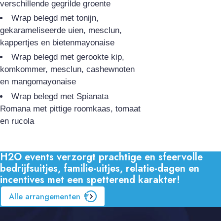
verschillende gegrilde groente
Wrap belegd met tonijn,
gekarameliseerde uien, mesclun,
kappertjes en bietenmayonaise
Wrap belegd met gerookte kip,
komkommer, mesclun, cashewnoten
en mangomayonaise
Wrap belegd met Spianata
Romana met pittige roomkaas, tomaat
en rucola
H2O events verzorgt prachtige en sfeervolle
bedrijfsuitjes, familie-uitjes, relatie-dagen en
incentives met een spetterend karakter!
Alle arrangementen