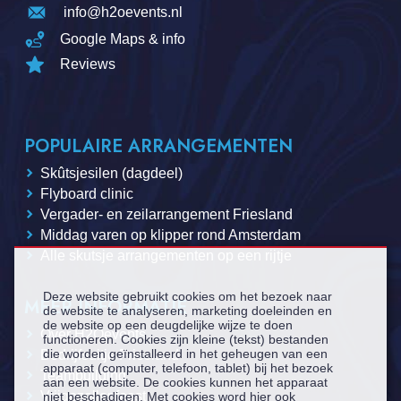
info@h2oevents.nl
Google Maps & info
Reviews
POPULAIRE ARRANGEMENTEN
Skûtsjesilen (dagdeel)
Flyboard clinic
Vergader- en zeilarrangement Friesland
Middag varen op klipper rond Amsterdam
Alle skutsje arrangementen op een rijtje
Deze website gebruikt cookies om het bezoek naar
MEER INFORMATIE
de website te analyseren, marketing doeleinden en
de website op een deugdelijke wijze te doen
Over H2Oevents
functioneren. Cookies zijn kleine (tekst) bestanden
die worden geïnstalleerd in het geheugen van een
Bedrijfsuitje Friesland
apparaat (computer, telefoon, tablet) bij het bezoek
Teambuilding
aan een website. De cookies kunnen het apparaat
Vrijgezellenfeest
niet beschadigen. Met cookies word hier ook